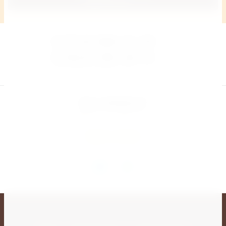
8 (914) 066-41-59
8 (423) 205-36-53
Бесплатный звонок
Есть вопросы?
Спрашивайте на сайте или в чате
Задать вопрос