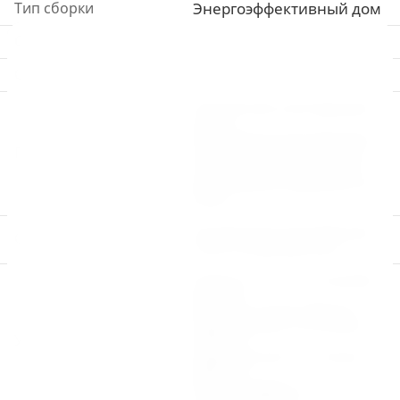
Тип сборки
Энергоэффективный дом
Спальни
4
Санузлы
2
Усиленная конструкция
пола
Обработка конструкции
Полы
пола огнебиозащитой
Настил пола - доска 35
мм ( Можно заменить на
ГВЛ)
Усиленная конструкция
Стены
стен и перекрытий
Стены 1-го и 2-го этажей
200 мм
Пол 1-го этажа 200 мм
Перекрытие 1-го этажа
Утепление
100 мм
Перекрытие 2-го этажа
200 мм
Перегородки 1-го и 2-го