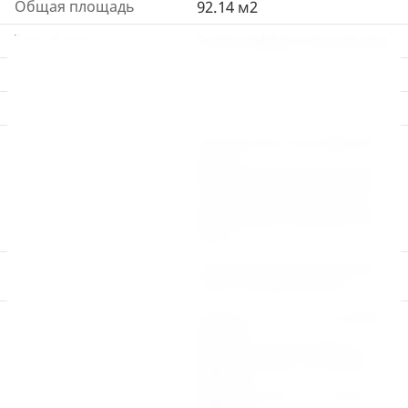
Общая площадь
92.14 м2
Тип сборки
Энергоэффективный дом
Спальни
4
Санузлы
2
Усиленная конструкция
пола
Обработка конструкции
Полы
пола огнебиозащитой
Настил пола - доска 35
мм ( Можно заменить на
ГВЛ)
Усиленная конструкция
Перекрытия
стен и перекрытий
Стены 1-го и 2-го этажей
200 мм
Пол 1-го этажа 200 мм
Перекрытие 1-го этажа
Утепление
100 мм
Перекрытие 2-го этажа