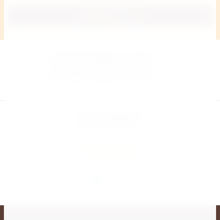
Подписаться
8 (914) 066-41-59
8 (423) 205-36-53
Бесплатный звонок
Есть вопросы?
Спрашивайте на сайте или в чате
Задать вопрос