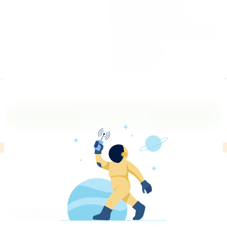
Земельные работы
Монтаж септика
Монтаж скважины
Дополнительно
Разводка водопроводных
и канализационных труб
Отделка с/у
Окрашивание
Электрика
Отопление
Оставить заявку
Оставить отзыв
Находится в разделах