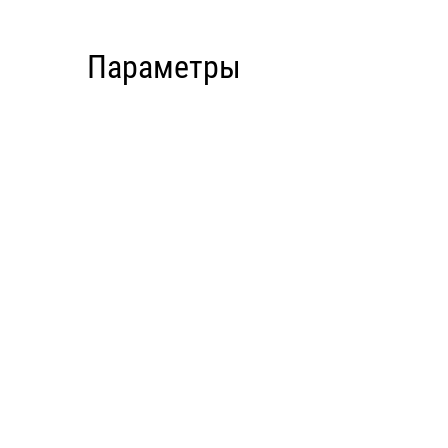
Параметры
Комплектация
Размеры
Площадь застройки
Общая площадь
Тип сборки
Спальни