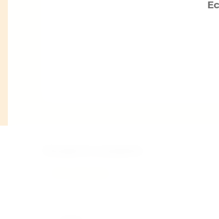
Ес
Оценка:
*
Находится в разделах
Большие дома