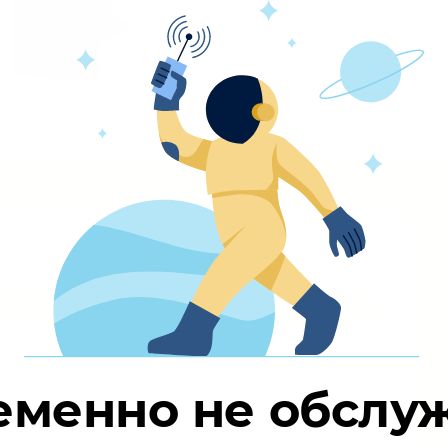
Отделка с/у
Окрашивание
Электрика
Отопление
еменно не обслу